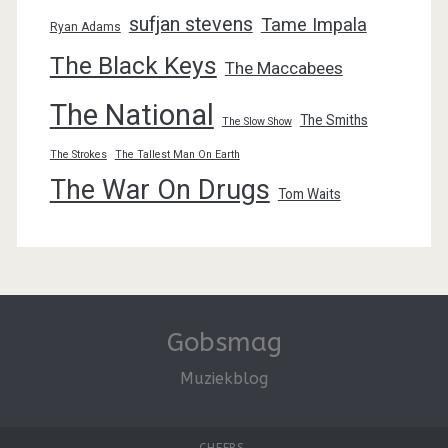
sufjan stevens
Tame Impala
Ryan Adams
The Black Keys
The Maccabees
The National
The Smiths
The Slow Show
The Strokes
The Tallest Man On Earth
The War On Drugs
Tom Waits
Gobsmag
Muziekblog
CHEERS.