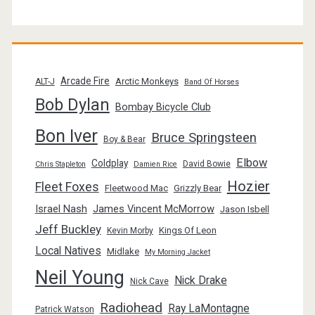
Arcade Fire
Arctic Monkeys
ALT-J
Band Of Horses
Bob Dylan
Bombay Bicycle Club
Bon Iver
Bruce Springsteen
Boy & Bear
Elbow
Coldplay
David Bowie
Chris Stapleton
Damien Rice
Hozier
Fleet Foxes
Fleetwood Mac
Grizzly Bear
Israel Nash
James Vincent McMorrow
Jason Isbell
Jeff Buckley
Kings Of Leon
Kevin Morby
Local Natives
Midlake
My Morning Jacket
Neil Young
Nick Drake
Nick Cave
Radiohead
Ray LaMontagne
Patrick Watson