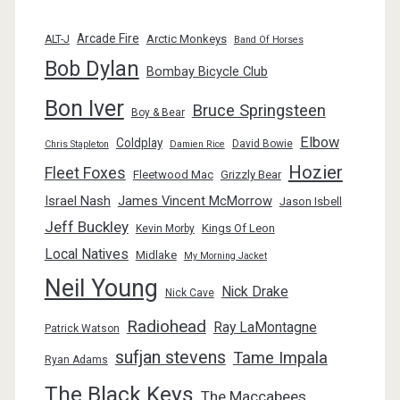
Arcade Fire
Arctic Monkeys
ALT-J
Band Of Horses
Bob Dylan
Bombay Bicycle Club
Bon Iver
Bruce Springsteen
Boy & Bear
Elbow
Coldplay
David Bowie
Chris Stapleton
Damien Rice
Hozier
Fleet Foxes
Fleetwood Mac
Grizzly Bear
Israel Nash
James Vincent McMorrow
Jason Isbell
Jeff Buckley
Kings Of Leon
Kevin Morby
Local Natives
Midlake
My Morning Jacket
Neil Young
Nick Drake
Nick Cave
Radiohead
Ray LaMontagne
Patrick Watson
sufjan stevens
Tame Impala
Ryan Adams
The Black Keys
The Maccabees