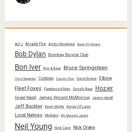
Arcade Fire
Arctic Monkeys
ALT-J
Band Of Horses
Bob Dylan
Bombay Bicycle Club
Bon Iver
Bruce Springsteen
Boy & Bear
Elbow
Coldplay
David Bowie
Chris Stapleton
Damien Rice
Hozier
Fleet Foxes
Fleetwood Mac
Grizzly Bear
Israel Nash
James Vincent McMorrow
Jason Isbell
Jeff Buckley
Kings Of Leon
Kevin Morby
Local Natives
Midlake
My Morning Jacket
Neil Young
Nick Drake
Nick Cave