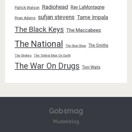
Radiohead
Ray LaMontagne
Patrick Watson
sufjan stevens
Tame Impala
Ryan Adams
The Black Keys
The Maccabees
The National
The Smiths
The Slow Show
The Strokes
The Tallest Man On Earth
The War On Drugs
Tom Waits
Gobsmag
Muziekblog