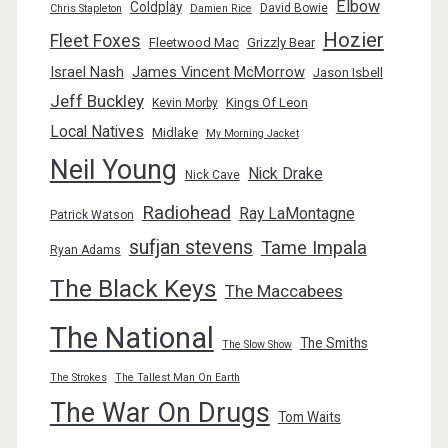
Elbow
Coldplay
David Bowie
Chris Stapleton
Damien Rice
Hozier
Fleet Foxes
Fleetwood Mac
Grizzly Bear
Israel Nash
James Vincent McMorrow
Jason Isbell
Jeff Buckley
Kings Of Leon
Kevin Morby
Local Natives
Midlake
My Morning Jacket
Neil Young
Nick Drake
Nick Cave
Radiohead
Ray LaMontagne
Patrick Watson
sufjan stevens
Tame Impala
Ryan Adams
The Black Keys
The Maccabees
The National
The Smiths
The Slow Show
The Strokes
The Tallest Man On Earth
The War On Drugs
Tom Waits