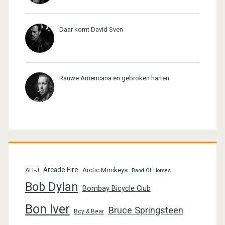
Daar komt David Sven
Rauwe Americana en gebroken harten
Arcade Fire
Arctic Monkeys
ALT-J
Band Of Horses
Bob Dylan
Bombay Bicycle Club
Bon Iver
Bruce Springsteen
Boy & Bear