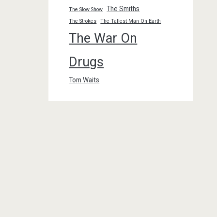
The Smiths
The Slow Show
The Strokes
The Tallest Man On Earth
The War On
Drugs
Tom Waits