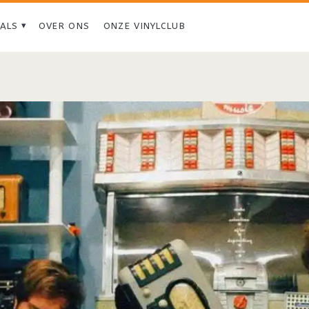
IALS
OVER ONS
ONZE VINYLCLUB
Tag:
<span>Chaz
Bundick
Meets
The
Mattson
2</span>