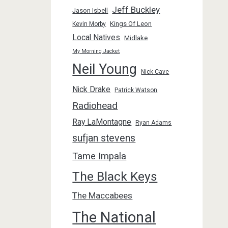
Jeff Buckley
Jason Isbell
Kings Of Leon
Kevin Morby
Local Natives
Midlake
My Morning Jacket
Neil Young
Nick Cave
Nick Drake
Patrick Watson
Radiohead
Ray LaMontagne
Ryan Adams
sufjan stevens
Tame Impala
The Black Keys
The Maccabees
The National