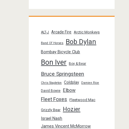
Arcade Fire
Arctic Monkeys
ALT-J
Bob Dylan
Band Of Horses
Bombay Bicycle Club
Bon Iver
Boy & Bear
Bruce Springsteen
Coldplay
Chris Stapleton
Damien Rice
Elbow
David Bowie
Fleet Foxes
Fleetwood Mac
Hozier
Grizzly Bear
Israel Nash
James Vincent McMorrow