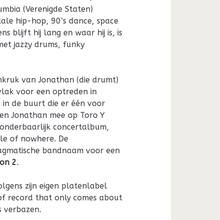
lumbia (Verenigde Staten)
tale hip-hop, 90’s dance, space
ns blijft hij lang en waar hij is, is
met jazzy drums, funky
mkruk van Jonathan (die drumt)
lak voor een optreden in
in de buurt die er één voor
 en Jonathan mee op Toro Y
onderbaarlijk concertalbum,
le of nowhere. De
ragmatische bandnaam voor een
on 2
.
olgens zijn eigen platenlabel
 of record that only comes about
s verbazen.