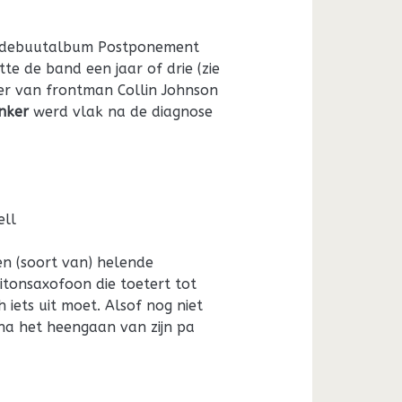
: debuutalbum Postponement
te de band een jaar of drie (zie
er van frontman Collin Johnson
nker
werd vlak na de diagnose
ell
n (soort van) helende
itonsaxofoon die toetert tot
iets uit moet. Alsof nog niet
 na het heengaan van zijn pa