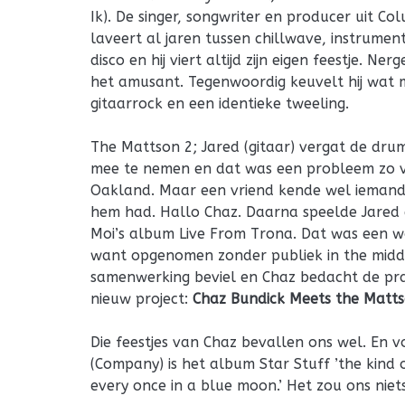
Ik). De singer, songwriter en producer uit Co
laveert al jaren tussen chillwave, instrumen
disco en hij viert altijd zijn eigen feestje. Nerge
het amusant. Tegenwoordig keuvelt hij wat 
gitaarrock en een identieke tweeling.
The Mattson 2; Jared (gitaar) vergat de dru
mee te nemen en dat was een probleem zo v
Oakland. Maar een vriend kende wel iemand 
hem had. Hallo Chaz. Daarna speelde Jared
Moi’s album Live From Trona. Dat was een w
want opgenomen zonder publiek in the midd
samenwerking beviel en Chaz bedacht de p
nieuw project:
Chaz Bundick Meets the Matts
Die feestjes van Chaz bevallen ons wel. En v
(Company) is het album Star Stuff ’the kind
every once in a blue moon.’ Het zou ons niet