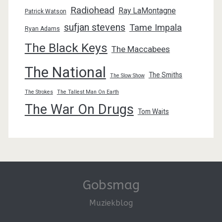
Radiohead
Ray LaMontagne
Patrick Watson
sufjan stevens
Tame Impala
Ryan Adams
The Black Keys
The Maccabees
The National
The Smiths
The Slow Show
The Strokes
The Tallest Man On Earth
The War On Drugs
Tom Waits
Gobsmag
Muziekblog