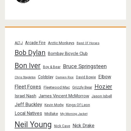
Arcade Fire
Arctic Monkeys
ALT-J
Band Of Horses
Bob Dylan
Bombay Bicycle Club
Bon Iver
Bruce Springsteen
Boy & Bear
Elbow
Coldplay
David Bowie
Chris Stapleton
Damien Rice
Hozier
Fleet Foxes
Fleetwood Mac
Grizzly Bear
Israel Nash
James Vincent McMorrow
Jason Isbell
Jeff Buckley
Kings Of Leon
Kevin Morby
Local Natives
Midlake
My Morning Jacket
Neil Young
Nick Drake
Nick Cave