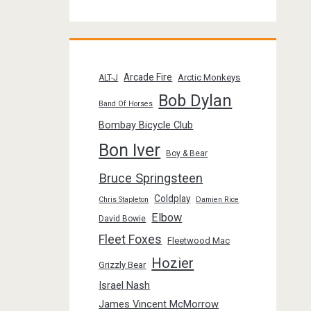
Arcade Fire
Arctic Monkeys
ALT-J
Bob Dylan
Band Of Horses
Bombay Bicycle Club
Bon Iver
Boy & Bear
Bruce Springsteen
Coldplay
Chris Stapleton
Damien Rice
Elbow
David Bowie
Fleet Foxes
Fleetwood Mac
Hozier
Grizzly Bear
Israel Nash
James Vincent McMorrow