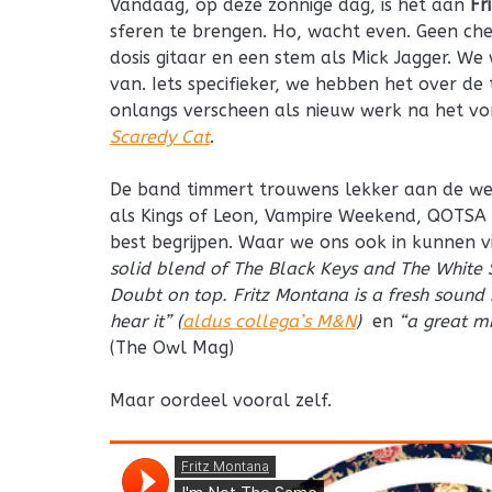
Vandaag, op deze zonnige dag, is het aan
Fr
sferen te brengen. Ho, wacht even. Geen che
dosis gitaar en een stem als Mick Jagger. We
van. Iets specifieker, we hebben het over de
onlangs verscheen als nieuw werk na het vo
Scaredy Cat
.
De band timmert trouwens lekker aan de we
als Kings of Leon, Vampire Weekend, QOTSA
best begrijpen. Waar we ons ook in kunnen v
solid blend of The Black Keys and The White S
Doubt on top. Fritz Montana is a fresh sound in
hear it” (
aldus collega’s M&N
)
en
“a great mi
(The Owl Mag)
Maar oordeel vooral zelf.