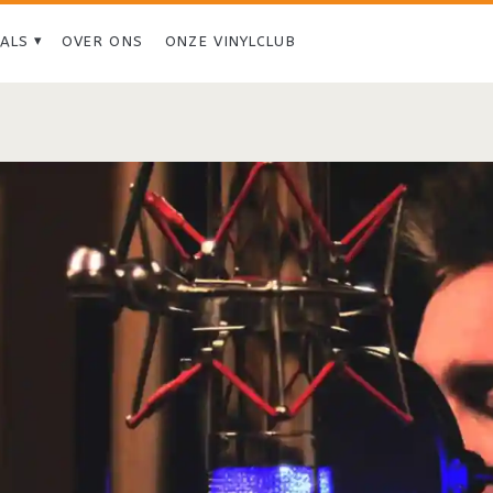
IALS
OVER ONS
ONZE VINYLCLUB
Tag:
<span>Fritz
Montana</span>