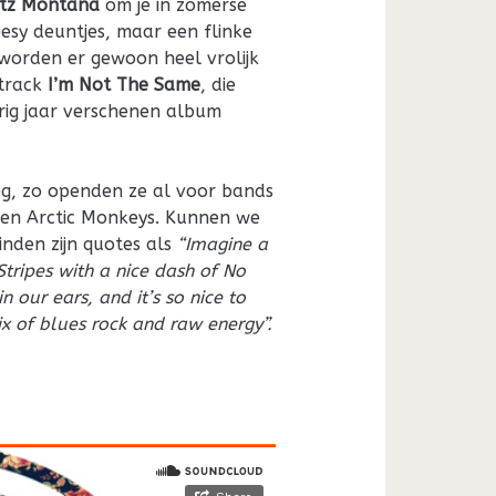
itz Montana
om je in zomerse
esy deuntjes, maar een flinke
 worden er gewoon heel vrolijk
 track
I’m Not The Same
, die
rig jaar verschenen album
g, zo openden ze al voor bands
 en Arctic Monkeys. Kunnen we
inden zijn quotes als
“Imagine a
tripes with a nice dash of No
 our ears, and it’s so nice to
x of blues rock and raw energy”.