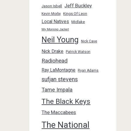
Jeff Buckley
Jason Isbell
Kings Of Leon
Kevin Morby
Local Natives
Midlake
My Morning Jacket
Neil Young
Nick Cave
Nick Drake
Patrick Watson
Radiohead
Ray LaMontagne
Ryan Adams
sufjan stevens
Tame Impala
The Black Keys
The Maccabees
The National