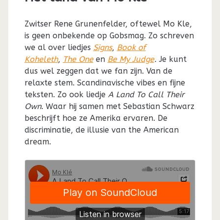
Zwitser Rene Grunenfelder, oftewel Mo Kle,
is geen onbekende op Gobsmag. Zo schreven
we al over liedjes
Signs
,
Book of
Koheleth
,
The One
en
Be My Judge
.
Je kunt
dus wel zeggen dat we fan zijn. Van de
relaxte stem. Scandinavische vibes en fijne
teksten. Zo ook liedje
A Land To Call Their
Own
. Waar hij samen met Sebastian Schwarz
beschrijft hoe ze Amerika ervaren. De
discriminatie, de illusie van the American
dream.