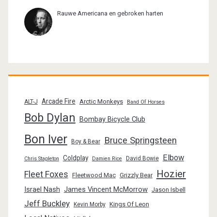
Rauwe Americana en gebroken harten
Arcade Fire
Arctic Monkeys
ALT-J
Band Of Horses
Bob Dylan
Bombay Bicycle Club
Bon Iver
Bruce Springsteen
Boy & Bear
Elbow
Coldplay
David Bowie
Chris Stapleton
Damien Rice
Hozier
Fleet Foxes
Fleetwood Mac
Grizzly Bear
Israel Nash
James Vincent McMorrow
Jason Isbell
Jeff Buckley
Kings Of Leon
Kevin Morby