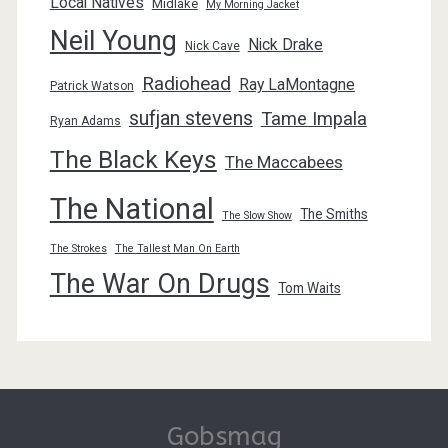
Local Natives
Midlake
My Morning Jacket
Neil Young
Nick Drake
Nick Cave
Radiohead
Ray LaMontagne
Patrick Watson
sufjan stevens
Tame Impala
Ryan Adams
The Black Keys
The Maccabees
The National
The Smiths
The Slow Show
The Strokes
The Tallest Man On Earth
The War On Drugs
Tom Waits
Gobsmag