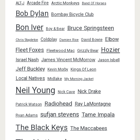
Arcade Fire
Arctic Monkeys
ALT-J
Band Of Horses
Bob Dylan
Bombay Bicycle Club
Bon Iver
Bruce Springsteen
Boy & Bear
Elbow
Coldplay
David Bowie
Chris Stapleton
Damien Rice
Hozier
Fleet Foxes
Fleetwood Mac
Grizzly Bear
Israel Nash
James Vincent McMorrow
Jason Isbell
Jeff Buckley
Kings Of Leon
Kevin Morby
Local Natives
Midlake
My Morning Jacket
Neil Young
Nick Drake
Nick Cave
Radiohead
Ray LaMontagne
Patrick Watson
sufjan stevens
Tame Impala
Ryan Adams
The Black Keys
The Maccabees