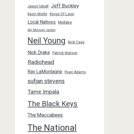
Jeff Buckley
Jason Isbell
Kings Of Leon
Kevin Morby
Local Natives
Midlake
My Morning Jacket
Neil Young
Nick Cave
Nick Drake
Patrick Watson
Radiohead
Ray LaMontagne
Ryan Adams
sufjan stevens
Tame Impala
The Black Keys
The Maccabees
The National