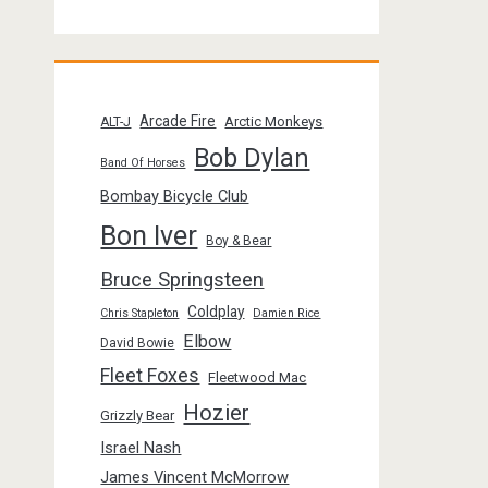
Arcade Fire
Arctic Monkeys
ALT-J
Bob Dylan
Band Of Horses
Bombay Bicycle Club
Bon Iver
Boy & Bear
Bruce Springsteen
Coldplay
Chris Stapleton
Damien Rice
Elbow
David Bowie
Fleet Foxes
Fleetwood Mac
Hozier
Grizzly Bear
Israel Nash
James Vincent McMorrow