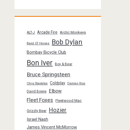
Arcade Fire
Arctic Monkeys
ALT-J
Bob Dylan
Band Of Horses
Bombay Bicycle Club
Bon Iver
Boy & Bear
Bruce Springsteen
Coldplay
Chris Stapleton
Damien Rice
Elbow
David Bowie
Fleet Foxes
Fleetwood Mac
Hozier
Grizzly Bear
Israel Nash
James Vincent McMorrow