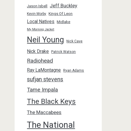
Jeff Buckley
Jason Isbell
Kings Of Leon
Kevin Morby
Local Natives
Midlake
My Morning Jacket
Neil Young
Nick Cave
Nick Drake
Patrick Watson
Radiohead
Ray LaMontagne
Ryan Adams
sufjan stevens
Tame Impala
The Black Keys
The Maccabees
The National