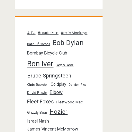
Arcade Fire
Arctic Monkeys
ALT-J
Bob Dylan
Band Of Horses
Bombay Bicycle Club
Bon Iver
Boy & Bear
Bruce Springsteen
Coldplay
Chris Stapleton
Damien Rice
Elbow
David Bowie
Fleet Foxes
Fleetwood Mac
Hozier
Grizzly Bear
Israel Nash
James Vincent McMorrow