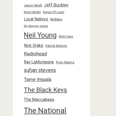
Jeff Buckley
Jason Isbell
Kings Of Leon
Kevin Morby
Local Natives
Midlake
My Morning Jacket
Neil Young
Nick Cave
Nick Drake
Patrick Watson
Radiohead
Ray LaMontagne
Ryan Adams
sufjan stevens
Tame Impala
The Black Keys
The Maccabees
The National