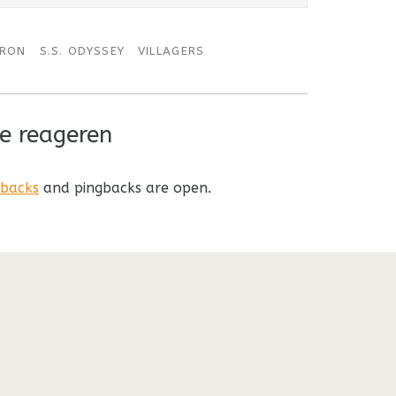
URON
S.S. ODYSSEY
VILLAGERS
e reageren
kbacks
and pingbacks are open.