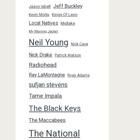
Jeff Buckley
Jason Isbell
Kings Of Leon
Kevin Morby
Local Natives
Midlake
My Morning Jacket
Neil Young
Nick Cave
Nick Drake
Patrick Watson
Radiohead
Ray LaMontagne
Ryan Adams
sufjan stevens
Tame Impala
The Black Keys
The Maccabees
The National