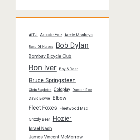
Arcade Fire
Arctic Monkeys
ALT-J
Bob Dylan
Band Of Horses
Bombay Bicycle Club
Bon Iver
Boy & Bear
Bruce Springsteen
Coldplay
Chris Stapleton
Damien Rice
Elbow
David Bowie
Fleet Foxes
Fleetwood Mac
Hozier
Grizzly Bear
Israel Nash
James Vincent McMorrow