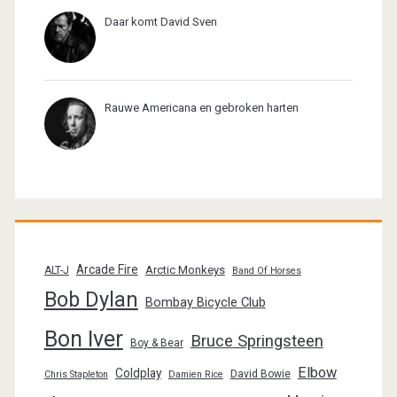
Daar komt David Sven
Rauwe Americana en gebroken harten
Arcade Fire
Arctic Monkeys
ALT-J
Band Of Horses
Bob Dylan
Bombay Bicycle Club
Bon Iver
Bruce Springsteen
Boy & Bear
Elbow
Coldplay
David Bowie
Chris Stapleton
Damien Rice