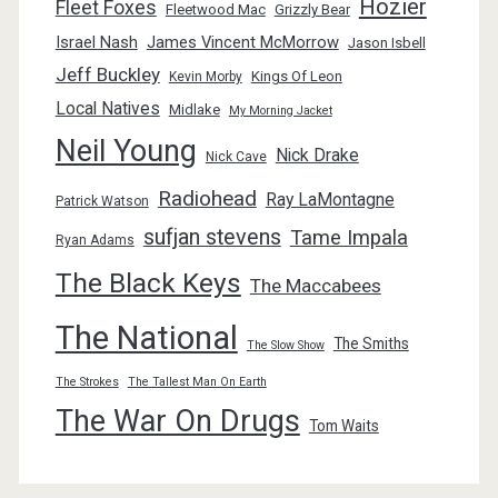
Hozier
Fleet Foxes
Fleetwood Mac
Grizzly Bear
Israel Nash
James Vincent McMorrow
Jason Isbell
Jeff Buckley
Kings Of Leon
Kevin Morby
Local Natives
Midlake
My Morning Jacket
Neil Young
Nick Drake
Nick Cave
Radiohead
Ray LaMontagne
Patrick Watson
sufjan stevens
Tame Impala
Ryan Adams
The Black Keys
The Maccabees
The National
The Smiths
The Slow Show
The Strokes
The Tallest Man On Earth
The War On Drugs
Tom Waits