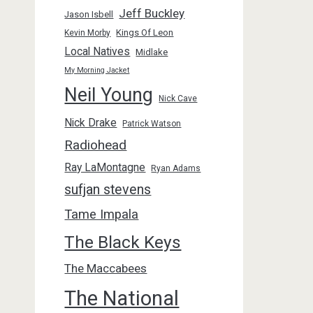
Jeff Buckley
Jason Isbell
Kings Of Leon
Kevin Morby
Local Natives
Midlake
My Morning Jacket
Neil Young
Nick Cave
Nick Drake
Patrick Watson
Radiohead
Ray LaMontagne
Ryan Adams
sufjan stevens
Tame Impala
The Black Keys
The Maccabees
The National