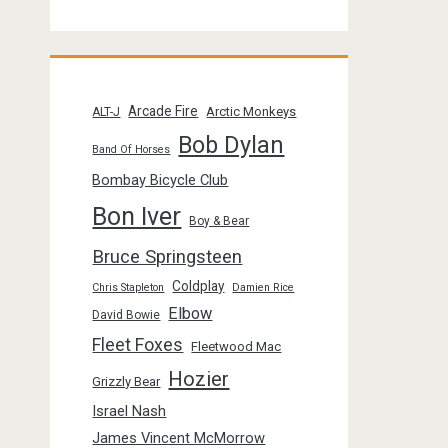
Arcade Fire
Arctic Monkeys
ALT-J
Bob Dylan
Band Of Horses
Bombay Bicycle Club
Bon Iver
Boy & Bear
Bruce Springsteen
Coldplay
Chris Stapleton
Damien Rice
Elbow
David Bowie
Fleet Foxes
Fleetwood Mac
Hozier
Grizzly Bear
Israel Nash
James Vincent McMorrow