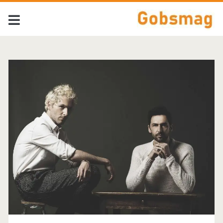
Tag:
<span>AaRon</span