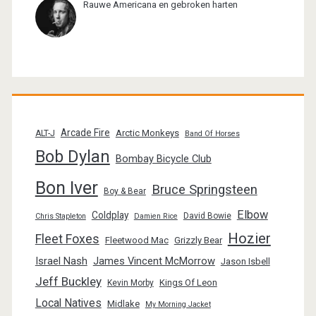
Rauwe Americana en gebroken harten
Arcade Fire
Arctic Monkeys
ALT-J
Band Of Horses
Bob Dylan
Bombay Bicycle Club
Bon Iver
Bruce Springsteen
Boy & Bear
Elbow
Coldplay
David Bowie
Chris Stapleton
Damien Rice
Hozier
Fleet Foxes
Fleetwood Mac
Grizzly Bear
Israel Nash
James Vincent McMorrow
Jason Isbell
Jeff Buckley
Kings Of Leon
Kevin Morby
Local Natives
Midlake
My Morning Jacket