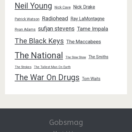
Neil Young
Nick Drake
Nick Cave
Radiohead
Ray LaMontagne
Patrick Watson
sufjan stevens
Tame Impala
Ryan Adams
The Black Keys
The Maccabees
The National
The Smiths
The Slow Show
The Strokes
The Tallest Man On Earth
The War On Drugs
Tom Waits
Gobsmag