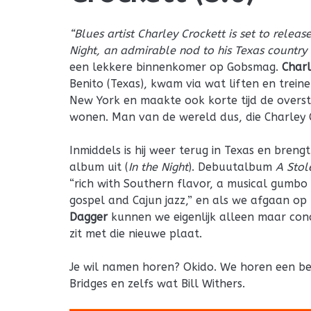
“Blues artist Charley Crockett is set to relea
Night, an admirable nod to his Texas country
een lekkere binnenkomer op Gobsmag.
Charl
Benito (Texas), kwam via wat liften en trein
New York en maakte ook korte tijd de overs
wonen. Man van de wereld dus, die Charley 
Inmiddels is hij weer terug in Texas en breng
album uit (
In the Night
). Debuutalbum
A Stol
“rich with Southern flavor, a musical gumbo
gospel and Cajun jazz,” en als we afgaan op
Dagger
kunnen we eigenlijk alleen maar con
zit met die nieuwe plaat.
Je wil namen horen? Okido. We horen een be
Bridges en zelfs wat Bill Withers.