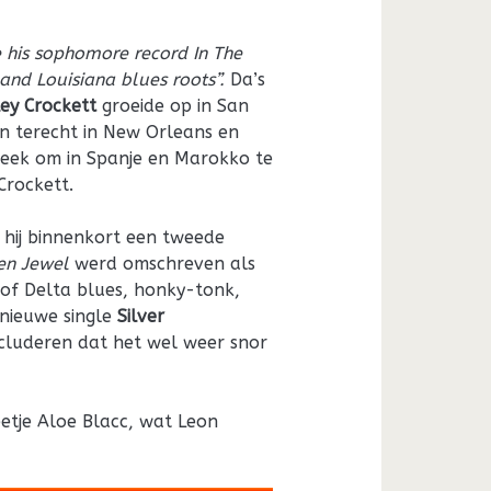
se his sophomore record In The
 and Louisiana blues roots”.
Da’s
ey Crockett
groeide op in San
en terecht in New Orleans en
teek om in Spanje en Marokko te
Crockett.
t hij binnenkort een tweede
en Jewel
werd omschreven als
 of Delta blues, honky-tonk,
 nieuwe single
Silver
cluderen dat het wel weer snor
etje Aloe Blacc, wat Leon