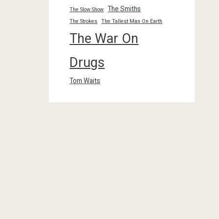
The Smiths
The Slow Show
The Strokes
The Tallest Man On Earth
The War On
Drugs
Tom Waits