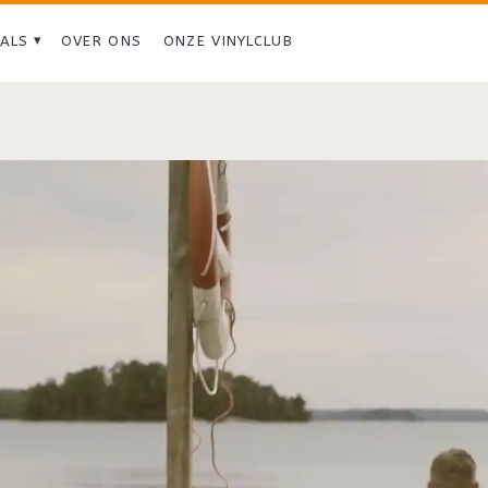
IALS
OVER ONS
ONZE VINYLCLUB
Tag:
<span>Aloe
Blacc</span>