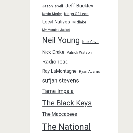
Jeff Buckley
Jason Isbell
Kings Of Leon
Kevin Morby
Local Natives
Midlake
My Morning Jacket
Neil Young
Nick Cave
Nick Drake
Patrick Watson
Radiohead
Ray LaMontagne
Ryan Adams
sufjan stevens
Tame Impala
The Black Keys
The Maccabees
The National