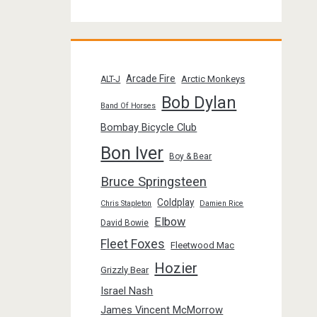
Arcade Fire
Arctic Monkeys
ALT-J
Bob Dylan
Band Of Horses
Bombay Bicycle Club
Bon Iver
Boy & Bear
Bruce Springsteen
Coldplay
Chris Stapleton
Damien Rice
Elbow
David Bowie
Fleet Foxes
Fleetwood Mac
Hozier
Grizzly Bear
Israel Nash
James Vincent McMorrow