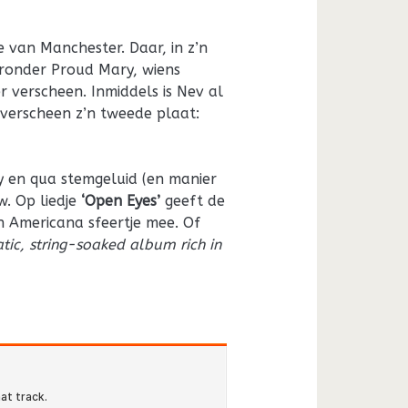
 van Manchester. Daar, in z’n
aronder Proud Mary, wiens
 verscheen. Inmiddels is Nev al
verscheen z’n tweede plaat:
y en qua stemgeluid (en manier
. Op liedje
‘Open Eyes’
geeft de
n Americana sfeertje mee. Of
tic, string-soaked album rich in