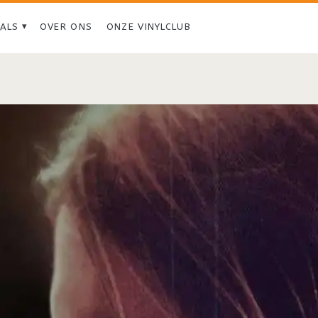
IALS
OVER ONS
ONZE VINYLCLUB
Tag:
<span>Bill
Fay</span>