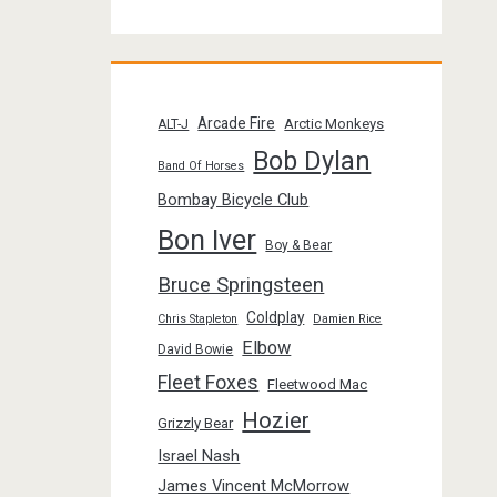
Arcade Fire
Arctic Monkeys
ALT-J
Bob Dylan
Band Of Horses
Bombay Bicycle Club
Bon Iver
Boy & Bear
Bruce Springsteen
Coldplay
Chris Stapleton
Damien Rice
Elbow
David Bowie
Fleet Foxes
Fleetwood Mac
Hozier
Grizzly Bear
Israel Nash
James Vincent McMorrow