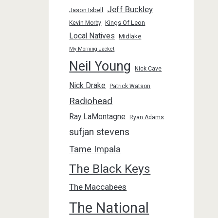
Jeff Buckley
Jason Isbell
Kings Of Leon
Kevin Morby
Local Natives
Midlake
My Morning Jacket
Neil Young
Nick Cave
Nick Drake
Patrick Watson
Radiohead
Ray LaMontagne
Ryan Adams
sufjan stevens
Tame Impala
The Black Keys
The Maccabees
The National