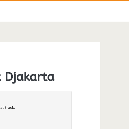
n>
 Djakarta