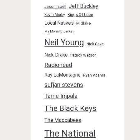
Jeff Buckley
Jason Isbell
Kings Of Leon
Kevin Morby
Local Natives
Midlake
My Morning Jacket
Neil Young
Nick Cave
Nick Drake
Patrick Watson
Radiohead
Ray LaMontagne
Ryan Adams
sufjan stevens
Tame Impala
The Black Keys
The Maccabees
The National