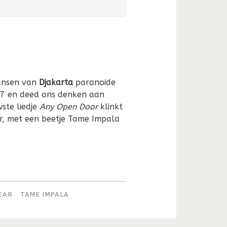
ransen van
Djakarta
paranoide
7.7 en deed ons denken aan
wste liedje
Any Open Door
klinkt
ar, met een beetje Tame Impala
BEAR
TAME IMPALA