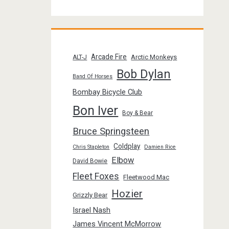
Arcade Fire
Arctic Monkeys
ALT-J
Bob Dylan
Band Of Horses
Bombay Bicycle Club
Bon Iver
Boy & Bear
Bruce Springsteen
Coldplay
Chris Stapleton
Damien Rice
Elbow
David Bowie
Fleet Foxes
Fleetwood Mac
Hozier
Grizzly Bear
Israel Nash
James Vincent McMorrow