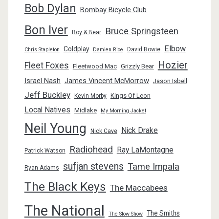
Bob Dylan
Bombay Bicycle Club
Bon Iver
Bruce Springsteen
Boy & Bear
Elbow
Coldplay
David Bowie
Chris Stapleton
Damien Rice
Hozier
Fleet Foxes
Fleetwood Mac
Grizzly Bear
Israel Nash
James Vincent McMorrow
Jason Isbell
Jeff Buckley
Kings Of Leon
Kevin Morby
Local Natives
Midlake
My Morning Jacket
Neil Young
Nick Drake
Nick Cave
Radiohead
Ray LaMontagne
Patrick Watson
sufjan stevens
Tame Impala
Ryan Adams
The Black Keys
The Maccabees
The National
The Smiths
The Slow Show