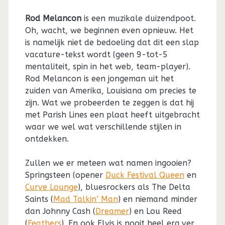
Rod Melancon
is een muzikale duizendpoot.
Oh, wacht, we beginnen even opnieuw. Het
is namelijk niet de bedoeling dat dit een slap
vacature-tekst wordt (geen 9-tot-5
mentaliteit, spin in het web, team-player).
Rod Melancon is een jongeman uit het
zuiden van Amerika, Louisiana om precies te
zijn. Wat we probeerden te zeggen is dat hij
met Parish Lines een plaat heeft uitgebracht
waar we wel wat verschillende stijlen in
ontdekken.
Zullen we er meteen wat namen ingooien?
Springsteen (opener
Duck Festival Queen
en
Curve Lounge
), bluesrockers als The Delta
Saints (
Mad Talkin’ Man
) en niemand minder
dan Johnny Cash (
Dreamer
) en Lou Reed
(
Feathers
). En ook Elvis is nooit heel erg ver