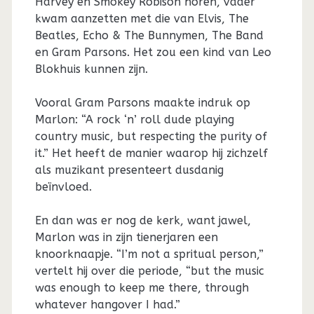
Harvey en Smokey Robison horen, vader
kwam aanzetten met die van Elvis, The
Beatles, Echo & The Bunnymen, The Band
en Gram Parsons. Het zou een kind van Leo
Blokhuis kunnen zijn.
Vooral Gram Parsons maakte indruk op
Marlon: “A rock ‘n’ roll dude playing
country music, but respecting the purity of
it.” Het heeft de manier waarop hij zichzelf
als muzikant presenteert dusdanig
beïnvloed.
En dan was er nog de kerk, want jawel,
Marlon was in zijn tienerjaren een
knoorknaapje. “I’m not a spritual person,”
vertelt hij over die periode, “but the music
was enough to keep me there, through
whatever hangover I had.”