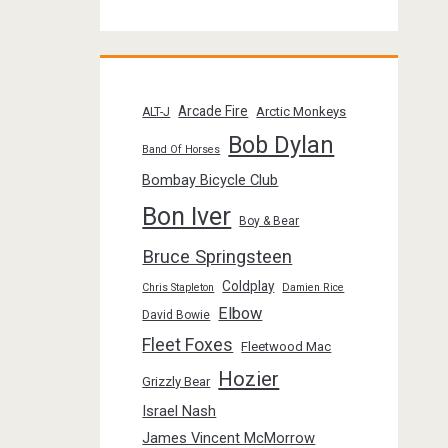
Arcade Fire
Arctic Monkeys
ALT-J
Bob Dylan
Band Of Horses
Bombay Bicycle Club
Bon Iver
Boy & Bear
Bruce Springsteen
Coldplay
Chris Stapleton
Damien Rice
Elbow
David Bowie
Fleet Foxes
Fleetwood Mac
Hozier
Grizzly Bear
Israel Nash
James Vincent McMorrow