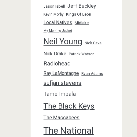
Jeff Buckley
Jason Isbell
Kings Of Leon
Kevin Morby
Local Natives
Midlake
My Morning Jacket
Neil Young
Nick Cave
Nick Drake
Patrick Watson
Radiohead
Ray LaMontagne
Ryan Adams
sufjan stevens
Tame Impala
The Black Keys
The Maccabees
The National