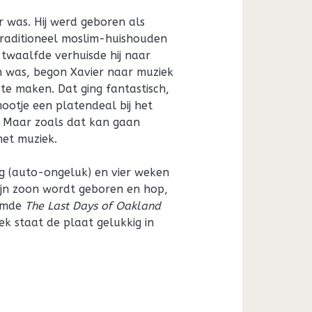
r was. Hij werd geboren als
traditioneel moslim-huishouden
 twaalfde verhuisde hij naar
n was, begon Xavier naar muziek
f te maken. Dat ging fantastisch,
ootje een platendeal bij het
. Maar zoals dat kan gaan
met muziek.
g (auto-ongeluk) en vier weken
Zijn zoon wordt geboren en hop,
oemde
The Last Days of Oakland
k staat de plaat gelukkig in