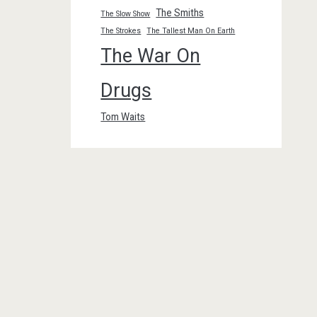
The Smiths
The Slow Show
The Strokes
The Tallest Man On Earth
The War On
Drugs
Tom Waits