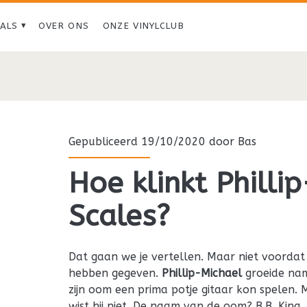
IALS
OVER ONS
ONZE VINYLCLUB
Tag:
<span>Fantastic
Negrito</span>
Gepubliceerd 19/10/2020 door
Bas
Hoe klinkt Philli
Scales?
Dat gaan we je vertellen. Maar niet voorda
hebben gegeven.
Phillip-Michael
groeide nam
zijn oom een prima potje gitaar kon spelen. 
wist hij niet. De naam van de oom? B.B. King.