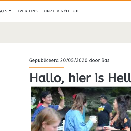
IALS
OVER ONS
ONZE VINYLCLUB
Tag:
<span>Hello
Emerson</span>
Gepubliceerd 20/05/2020 door
Bas
Hallo, hier is He