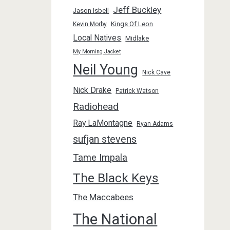
Jeff Buckley
Jason Isbell
Kings Of Leon
Kevin Morby
Local Natives
Midlake
My Morning Jacket
Neil Young
Nick Cave
Nick Drake
Patrick Watson
Radiohead
Ray LaMontagne
Ryan Adams
sufjan stevens
Tame Impala
The Black Keys
The Maccabees
The National