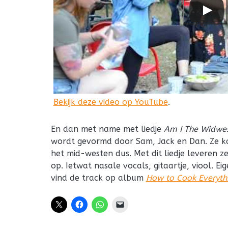
Bekijk deze video op YouTube
.
En dan met name met liedje
Am I The Widwes
wordt gevormd door Sam, Jack en Dan. Ze ko
het mid-westen dus. Met dit liedje leveren z
op. Ietwat nasale vocals, gitaartje, viool. Ei
vind de track op album
How to Cook Everyth