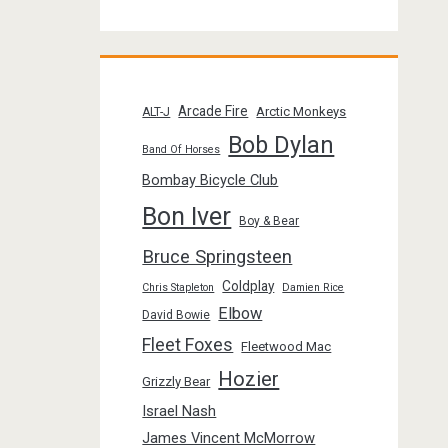
Arcade Fire
Arctic Monkeys
ALT-J
Bob Dylan
Band Of Horses
Bombay Bicycle Club
Bon Iver
Boy & Bear
Bruce Springsteen
Coldplay
Chris Stapleton
Damien Rice
Elbow
David Bowie
Fleet Foxes
Fleetwood Mac
Hozier
Grizzly Bear
Israel Nash
James Vincent McMorrow