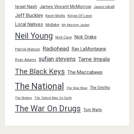
Israel Nash
James Vincent McMorrow
Jason Isbell
Jeff Buckley
Kings Of Leon
Kevin Morby
Local Natives
Midlake
My Morning Jacket
Neil Young
Nick Drake
Nick Cave
Radiohead
Ray LaMontagne
Patrick Watson
sufjan stevens
Tame Impala
Ryan Adams
The Black Keys
The Maccabees
The National
The Smiths
The Slow Show
The Strokes
The Tallest Man On Earth
The War On Drugs
Tom Waits