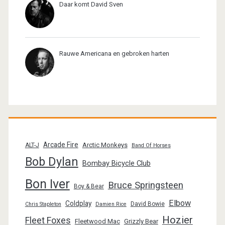
Daar komt David Sven
Rauwe Americana en gebroken harten
Arcade Fire
Arctic Monkeys
ALT-J
Band Of Horses
Bob Dylan
Bombay Bicycle Club
Bon Iver
Bruce Springsteen
Boy & Bear
Elbow
Coldplay
David Bowie
Chris Stapleton
Damien Rice
Hozier
Fleet Foxes
Fleetwood Mac
Grizzly Bear