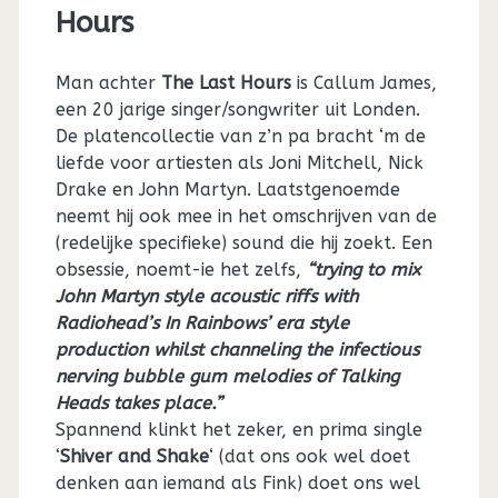
Hours
Man achter
The Last Hours
is Callum James,
een 20 jarige singer/songwriter uit Londen.
De platencollectie van z’n pa bracht ‘m de
liefde voor artiesten als Joni Mitchell, Nick
Drake en John Martyn. Laatstgenoemde
neemt hij ook mee in het omschrijven van de
(redelijke specifieke) sound die hij zoekt. Een
obsessie, noemt-ie het zelfs,
“trying to mix
John Martyn style acoustic riffs with
Radiohead’s In Rainbows’ era style
production whilst channeling the infectious
nerving bubble gum melodies of Talking
Heads takes place.”
Spannend klinkt het zeker, en prima single
‘
Shiver and Shake
‘ (dat ons ook wel doet
denken aan iemand als Fink) doet ons wel