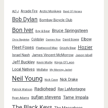
Arcade Fire
Arctic Monkeys
ALT-J
Band Of Horses
Bob Dylan
Bombay Bicycle Club
Bon Iver
Bruce Springsteen
Boy & Bear
Elbow
Coldplay
David Bowie
Chris Stapleton
Damien Rice
Hozier
Fleet Foxes
Fleetwood Mac
Grizzly Bear
Israel Nash
James Vincent McMorrow
Jason Isbell
Jeff Buckley
Kings Of Leon
Kevin Morby
Local Natives
Midlake
My Morning Jacket
Neil Young
Nick Drake
Nick Cave
Radiohead
Ray LaMontagne
Patrick Watson
sufjan stevens
Tame Impala
Ryan Adams
The Black Keys
The Maccabees