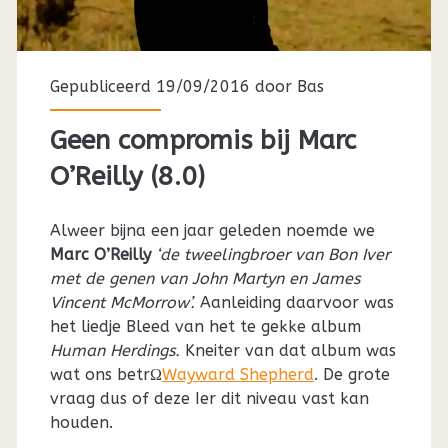
Gepubliceerd 19/09/2016 door
Bas
Geen compromis bij Marc
O’Reilly (8.0)
Alweer bijna een jaar geleden noemde we
Marc O’Reilly
‘de tweelingbroer van Bon Iver
met de genen van John Martyn en James
Vincent McMorrow’.
Aanleiding daarvoor was
het liedje Bleed van het te gekke album
Human Herdings.
Kneiter van dat album was
wat ons betrΩ
Wayward Shepherd
. De grote
vraag dus of deze Ier dit niveau vast kan
houden.