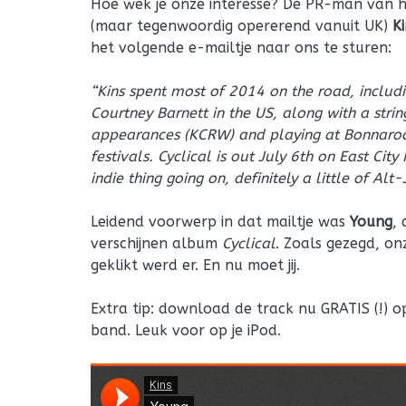
Hoe wek je onze interesse? De PR-man van he
(maar tegenwoordig opererend vanuit UK)
Ki
het volgende e-mailtje naar ons te sturen:
“Kins spent most of 2014 on the road, inclu
Courtney Barnett in the US, along with a stri
appearances (KCRW) and playing at Bonnar
festivals. Cyclical is out July 6th on East City 
indie thing going on, definitely a little of Alt
Leidend voorwerp in dat mailtje was
Young
,
verschijnen album
Cyclical
. Zoals gezegd, on
geklikt werd er. En nu moet jij.
Extra tip: download de track nu GRATIS (!) 
band. Leuk voor op je iPod.