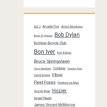
Arcade Fire
Arctic Monkeys
ALT-J
Bob Dylan
Band Of Horses
Bombay Bicycle Club
Bon Iver
Boy & Bear
Bruce Springsteen
Coldplay
Chris Stapleton
Damien Rice
Elbow
David Bowie
Fleet Foxes
Fleetwood Mac
Hozier
Grizzly Bear
Israel Nash
James Vincent McMorrow