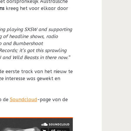
t oorspronkelijk Australische
ns
kreeg het voor elkaar door
ding playing SXSW and supporting
ng of headline shows, radio
oo and Bumbershoot
Records; it’s got this sprawling
-J and Wild Beasts in there now.”
 de eerste track van het nieuw te
ze interesse was gewekt en
op de
Soundcloud
-page van de