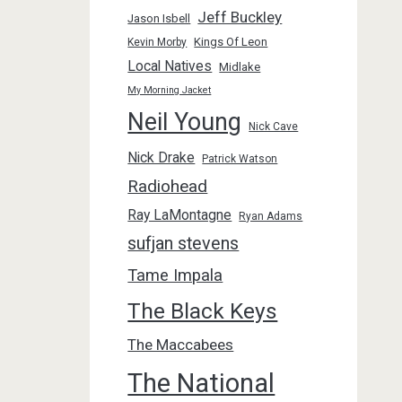
Jeff Buckley
Jason Isbell
Kings Of Leon
Kevin Morby
Local Natives
Midlake
My Morning Jacket
Neil Young
Nick Cave
Nick Drake
Patrick Watson
Radiohead
Ray LaMontagne
Ryan Adams
sufjan stevens
Tame Impala
The Black Keys
The Maccabees
The National