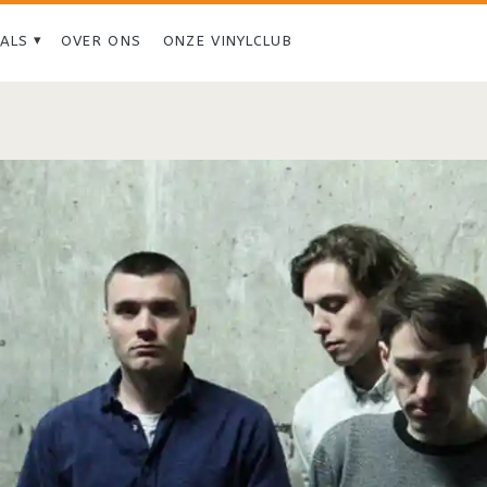
IALS
OVER ONS
ONZE VINYLCLUB
Tag:
<span>Kins</span>