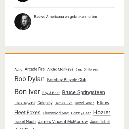
Rauwe Americana en gebroken harten
Arcade Fire
Arctic Monkeys
ALT-J
Band Of Horses
Bob Dylan
Bombay Bicycle Club
Bon Iver
Bruce Springsteen
Boy & Bear
Elbow
Coldplay
David Bowie
Chris Stapleton
Damien Rice
Hozier
Fleet Foxes
Fleetwood Mac
Grizzly Bear
Israel Nash
James Vincent McMorrow
Jason Isbell