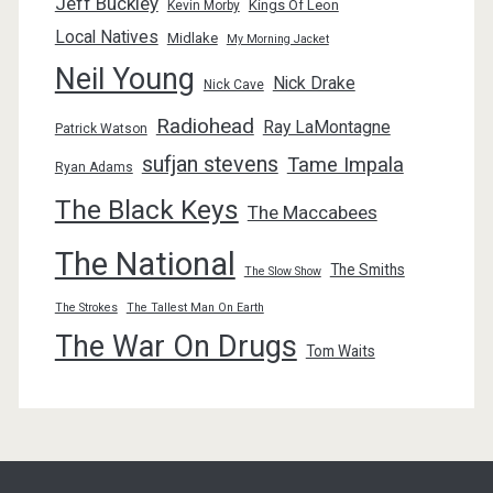
Jeff Buckley
Kings Of Leon
Kevin Morby
Local Natives
Midlake
My Morning Jacket
Neil Young
Nick Drake
Nick Cave
Radiohead
Ray LaMontagne
Patrick Watson
sufjan stevens
Tame Impala
Ryan Adams
The Black Keys
The Maccabees
The National
The Smiths
The Slow Show
The Strokes
The Tallest Man On Earth
The War On Drugs
Tom Waits