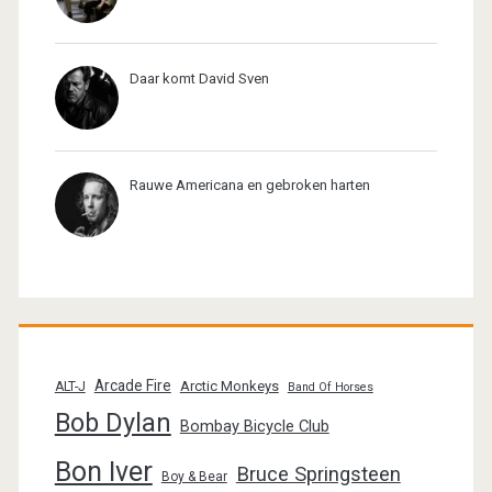
Daar komt David Sven
Rauwe Americana en gebroken harten
Arcade Fire
Arctic Monkeys
ALT-J
Band Of Horses
Bob Dylan
Bombay Bicycle Club
Bon Iver
Bruce Springsteen
Boy & Bear