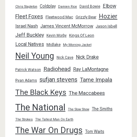
Elbow
Coldplay
David Bowie
Chris Stapleton
Damien Rice
Hozier
Fleet Foxes
Fleetwood Mac
Grizzly Bear
Israel Nash
James Vincent McMorrow
Jason Isbell
Jeff Buckley
Kings Of Leon
Kevin Morby
Local Natives
Midlake
My Morning Jacket
Neil Young
Nick Drake
Nick Cave
Radiohead
Ray LaMontagne
Patrick Watson
sufjan stevens
Tame Impala
Ryan Adams
The Black Keys
The Maccabees
The National
The Smiths
The Slow Show
The Strokes
The Tallest Man On Earth
The War On Drugs
Tom Waits