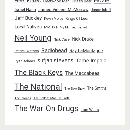
Hozier
Fleet Foxes
Fleetwood Mac
Grizzly Bear
Israel Nash
James Vincent McMorrow
Jason Isbell
Jeff Buckley
Kings Of Leon
Kevin Morby
Local Natives
Midlake
My Morning Jacket
Neil Young
Nick Drake
Nick Cave
Radiohead
Ray LaMontagne
Patrick Watson
sufjan stevens
Tame Impala
Ryan Adams
The Black Keys
The Maccabees
The National
The Smiths
The Slow Show
The Strokes
The Tallest Man On Earth
The War On Drugs
Tom Waits