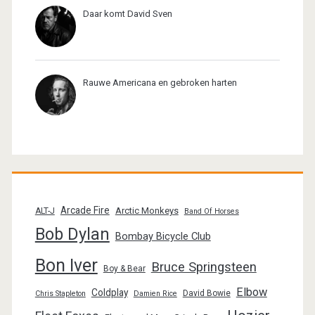
Daar komt David Sven
Rauwe Americana en gebroken harten
Arcade Fire
Arctic Monkeys
ALT-J
Band Of Horses
Bob Dylan
Bombay Bicycle Club
Bon Iver
Bruce Springsteen
Boy & Bear
Elbow
Coldplay
David Bowie
Chris Stapleton
Damien Rice