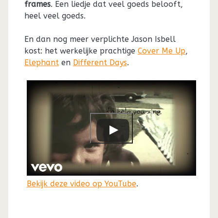
frames
. Een liedje dat veel goeds belooft,
heel veel goeds.
En dan nog meer verplichte Jason Isbell
kost: het werkelijke prachtige
Cover Me Up
,
Elephant
en
Different Days
.
Bekijk deze video op YouTube
.