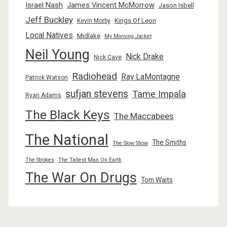
Israel Nash
James Vincent McMorrow
Jason Isbell
Jeff Buckley
Kings Of Leon
Kevin Morby
Local Natives
Midlake
My Morning Jacket
Neil Young
Nick Drake
Nick Cave
Radiohead
Ray LaMontagne
Patrick Watson
sufjan stevens
Tame Impala
Ryan Adams
The Black Keys
The Maccabees
The National
The Smiths
The Slow Show
The Strokes
The Tallest Man On Earth
The War On Drugs
Tom Waits