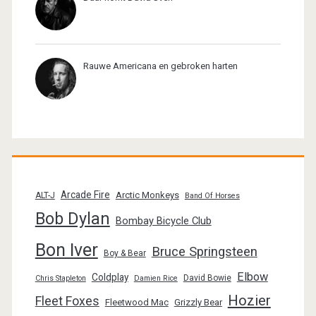
Rauwe Americana en gebroken harten
Arcade Fire
Arctic Monkeys
ALT-J
Band Of Horses
Bob Dylan
Bombay Bicycle Club
Bon Iver
Bruce Springsteen
Boy & Bear
Elbow
Coldplay
David Bowie
Chris Stapleton
Damien Rice
Hozier
Fleet Foxes
Fleetwood Mac
Grizzly Bear