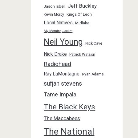
Jeff Buckley
Jason Isbell
Kings Of Leon
Kevin Morby
Local Natives
Midlake
My Morning Jacket
Neil Young
Nick Cave
Nick Drake
Patrick Watson
Radiohead
Ray LaMontagne
Ryan Adams
sufjan stevens
Tame Impala
The Black Keys
The Maccabees
The National