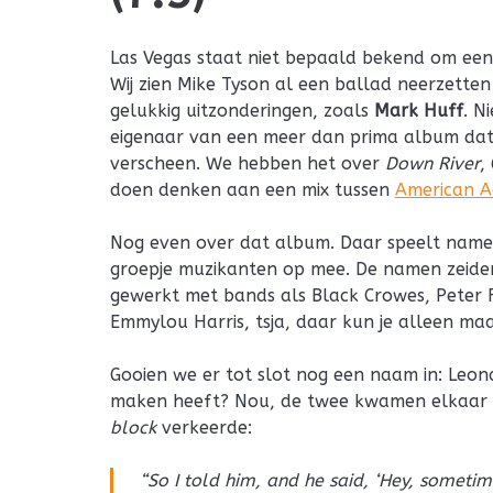
Las Vegas staat niet bepaald bekend om ee
Wij zien Mike Tyson al een ballad neerzetten in
gelukkig uitzonderingen, zoals
Mark Huff
. N
eigenaar van een meer dan prima album dat b
verscheen. We hebben het over
Down River
,
doen denken aan een mix tussen
American A
Nog even over dat album. Daar speelt nameli
groepje muzikanten op mee. De namen zeiden
gewerkt met bands als Black Crowes, Peter
Emmylou Harris, tsja, daar kun je alleen maa
Gooien we er tot slot nog een naam in: Leon
maken heeft? Nou, de twee kwamen elkaar 
block
verkeerde:
“So I told him, and he said, ‘Hey, someti