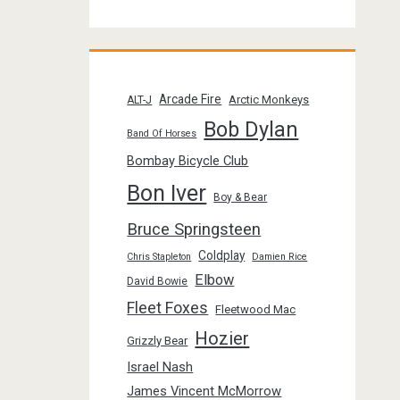
Arcade Fire
Arctic Monkeys
ALT-J
Bob Dylan
Band Of Horses
Bombay Bicycle Club
Bon Iver
Boy & Bear
Bruce Springsteen
Coldplay
Chris Stapleton
Damien Rice
Elbow
David Bowie
Fleet Foxes
Fleetwood Mac
Hozier
Grizzly Bear
Israel Nash
James Vincent McMorrow