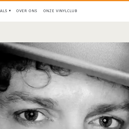
IALS
OVER ONS
ONZE VINYLCLUB
Tag:
<span>Mark
Huff</span>