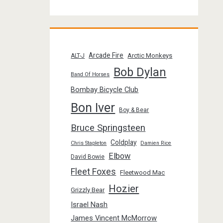
Arcade Fire
Arctic Monkeys
ALT-J
Bob Dylan
Band Of Horses
Bombay Bicycle Club
Bon Iver
Boy & Bear
Bruce Springsteen
Coldplay
Chris Stapleton
Damien Rice
Elbow
David Bowie
Fleet Foxes
Fleetwood Mac
Hozier
Grizzly Bear
Israel Nash
James Vincent McMorrow