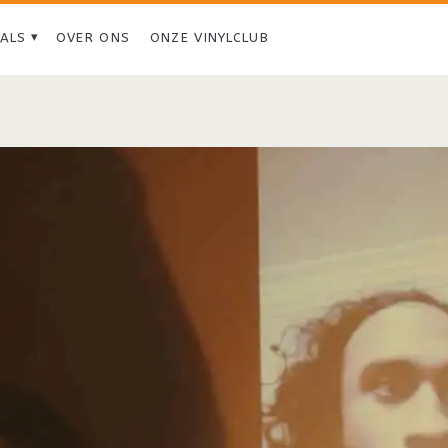
IALS
OVER ONS
ONZE VINYLCLUB
Tag:
<span>Oya
Paya</span>