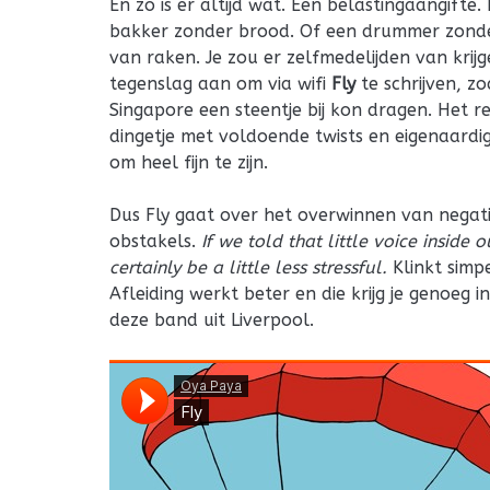
En zo is er altijd wat. Een belastingaangifte
bakker zonder brood. Of een drummer zonder
van raken. Je zou er zelfmedelijden van krij
tegenslag aan om via wifi
Fly
te schrijven, z
Singapore een steentje bij kon dragen. Het r
dingetje met voldoende twists en eigenaardi
om heel fijn te zijn.
Dus Fly gaat over het overwinnen van negat
obstakels.
If we told that little voice inside 
certainly be a little less stressful.
Klinkt simpel
Afleiding werkt beter en die krijg je genoeg
deze band uit Liverpool.