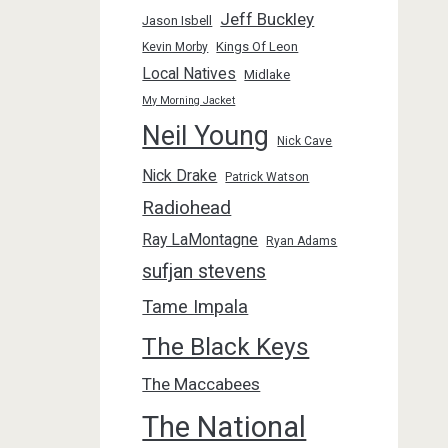
Jeff Buckley
Jason Isbell
Kings Of Leon
Kevin Morby
Local Natives
Midlake
My Morning Jacket
Neil Young
Nick Cave
Nick Drake
Patrick Watson
Radiohead
Ray LaMontagne
Ryan Adams
sufjan stevens
Tame Impala
The Black Keys
The Maccabees
The National