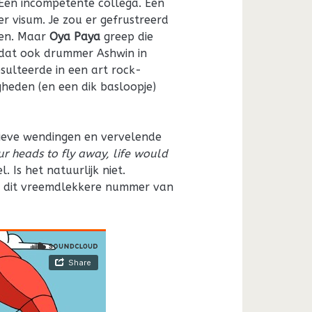
. Een incompetente collega. Een
 visum. Je zou er gefrustreerd
gen. Maar
Oya Paya
greep die
odat ook drummer Ashwin in
esulteerde in een art rock-
gheden (en een dik basloopje)
ieve wendingen en vervelende
our heads to fly away, life would
. Is het natuurlijk niet.
 in dit vreemdlekkere nummer van