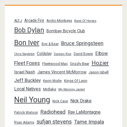
Arcade Fire
Arctic Monkeys
ALT-J
Band Of Horses
Bob Dylan
Bombay Bicycle Club
Bon Iver
Bruce Springsteen
Boy & Bear
Elbow
Coldplay
David Bowie
Chris Stapleton
Damien Rice
Hozier
Fleet Foxes
Fleetwood Mac
Grizzly Bear
Israel Nash
James Vincent McMorrow
Jason Isbell
Jeff Buckley
Kings Of Leon
Kevin Morby
Local Natives
Midlake
My Morning Jacket
Neil Young
Nick Drake
Nick Cave
Radiohead
Ray LaMontagne
Patrick Watson
sufjan stevens
Tame Impala
Ryan Adams