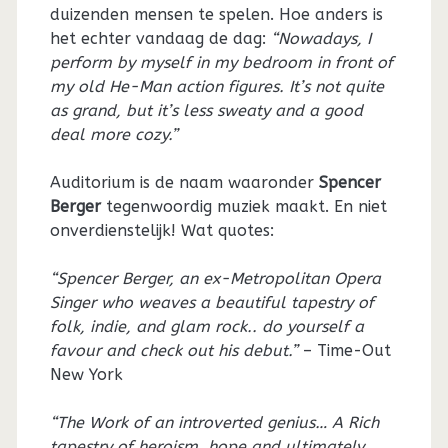
duizenden mensen te spelen. Hoe anders is
het echter vandaag de dag:
“Nowadays, I
perform by myself in my bedroom in front of
my old He-Man action figures. It’s not quite
as grand, but it’s less sweaty and a good
deal more cozy.”
Auditorium is de naam waaronder
Spencer
Berger
tegenwoordig muziek maakt. En niet
onverdienstelijk! Wat quotes:
“Spencer Berger, an ex-Metropolitan Opera
Singer who weaves a beautiful tapestry of
folk, indie, and glam rock.. do yourself a
favour and check out his debut.”
– Time-Out
New York
“The Work of an introverted genius… A Rich
tapestry of heroism, hope and ultimately