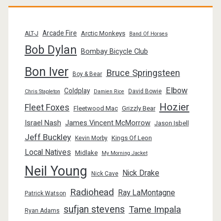
Arcade Fire
Arctic Monkeys
ALT-J
Band Of Horses
Bob Dylan
Bombay Bicycle Club
Bon Iver
Bruce Springsteen
Boy & Bear
Elbow
Coldplay
David Bowie
Chris Stapleton
Damien Rice
Hozier
Fleet Foxes
Fleetwood Mac
Grizzly Bear
Israel Nash
James Vincent McMorrow
Jason Isbell
Jeff Buckley
Kings Of Leon
Kevin Morby
Local Natives
Midlake
My Morning Jacket
Neil Young
Nick Drake
Nick Cave
Radiohead
Ray LaMontagne
Patrick Watson
sufjan stevens
Tame Impala
Ryan Adams