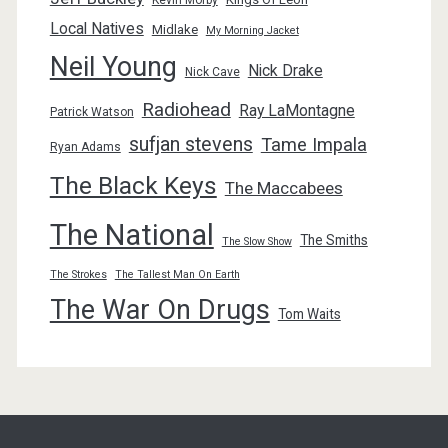
Kevin Morby
Local Natives
Midlake
My Morning Jacket
Neil Young
Nick Drake
Nick Cave
Radiohead
Ray LaMontagne
Patrick Watson
sufjan stevens
Tame Impala
Ryan Adams
The Black Keys
The Maccabees
The National
The Smiths
The Slow Show
The Strokes
The Tallest Man On Earth
The War On Drugs
Tom Waits