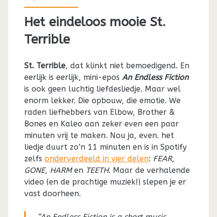
Het eindeloos mooie St.
Terrible
St. Terrible
, dat klinkt niet bemoedigend. En
eerlijk is eerlijk, mini-epos
An Endless Fiction
is ook geen luchtig liefdesliedje. Maar wel
enorm lekker. Die opbouw, die emotie. We
raden liefhebbers van Elbow, Brother &
Bones en Kaleo aan zeker even een paar
minuten vrij te maken. Nou ja, even. het
liedje duurt zo’n 11 minuten en is in Spotify
zelfs
onderverdeeld in vier delen
:
FEAR
,
GONE
,
HARM
en
TEETH
. Maar de verhalende
video (en de prachtige muziek!) slepen je er
vast doorheen.
“An Endless Fiction is a short music