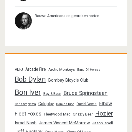
Rauwe Americana en gebroken harten
Arcade Fire
Arctic Monkeys
ALT-J
Band Of Horses
Bob Dylan
Bombay Bicycle Club
Bon Iver
Bruce Springsteen
Boy & Bear
Elbow
Coldplay
David Bowie
Chris Stapleton
Damien Rice
Hozier
Fleet Foxes
Fleetwood Mac
Grizzly Bear
Israel Nash
James Vincent McMorrow
Jason Isbell
Jeff Buckley
Kings Of Leon