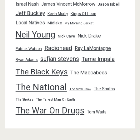
Israel Nash
James Vincent McMorrow
Jason Isbell
Jeff Buckley
Kings Of Leon
Kevin Morby
Local Natives
Midlake
My Morning Jacket
Neil Young
Nick Drake
Nick Cave
Radiohead
Ray LaMontagne
Patrick Watson
sufjan stevens
Tame Impala
Ryan Adams
The Black Keys
The Maccabees
The National
The Smiths
The Slow Show
The Strokes
The Tallest Man On Earth
The War On Drugs
Tom Waits