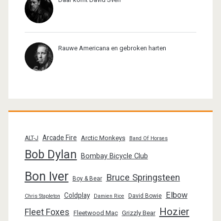
Rauwe Americana en gebroken harten
Arcade Fire
Arctic Monkeys
ALT-J
Band Of Horses
Bob Dylan
Bombay Bicycle Club
Bon Iver
Bruce Springsteen
Boy & Bear
Elbow
Coldplay
David Bowie
Chris Stapleton
Damien Rice
Hozier
Fleet Foxes
Fleetwood Mac
Grizzly Bear