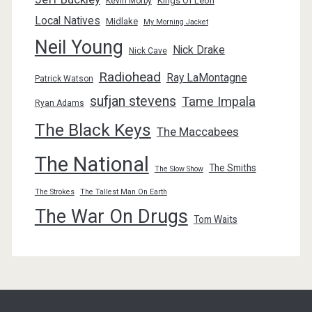
Kings Of Leon
Kevin Morby
Local Natives
Midlake
My Morning Jacket
Neil Young
Nick Drake
Nick Cave
Radiohead
Ray LaMontagne
Patrick Watson
sufjan stevens
Tame Impala
Ryan Adams
The Black Keys
The Maccabees
The National
The Smiths
The Slow Show
The Strokes
The Tallest Man On Earth
The War On Drugs
Tom Waits