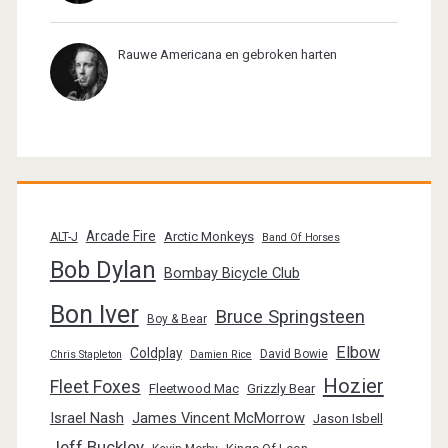
Rauwe Americana en gebroken harten
Arcade Fire
Arctic Monkeys
ALT-J
Band Of Horses
Bob Dylan
Bombay Bicycle Club
Bon Iver
Bruce Springsteen
Boy & Bear
Elbow
Coldplay
David Bowie
Chris Stapleton
Damien Rice
Hozier
Fleet Foxes
Fleetwood Mac
Grizzly Bear
Israel Nash
James Vincent McMorrow
Jason Isbell
Jeff Buckley