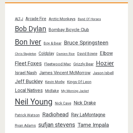
Arcade Fire
Arctic Monkeys
ALT-J
Band Of Horses
Bob Dylan
Bombay Bicycle Club
Bon Iver
Bruce Springsteen
Boy & Bear
Elbow
Coldplay
David Bowie
Chris Stapleton
Damien Rice
Hozier
Fleet Foxes
Fleetwood Mac
Grizzly Bear
Israel Nash
James Vincent McMorrow
Jason Isbell
Jeff Buckley
Kings Of Leon
Kevin Morby
Local Natives
Midlake
My Morning Jacket
Neil Young
Nick Drake
Nick Cave
Radiohead
Ray LaMontagne
Patrick Watson
sufjan stevens
Tame Impala
Ryan Adams