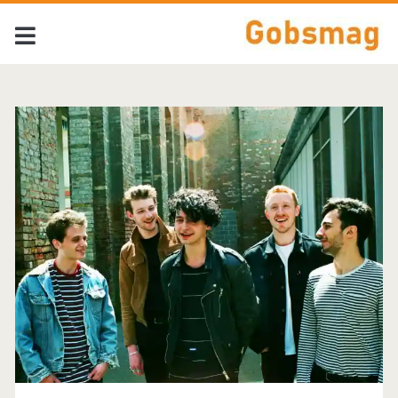
Tag:
<span>The
1975</span>