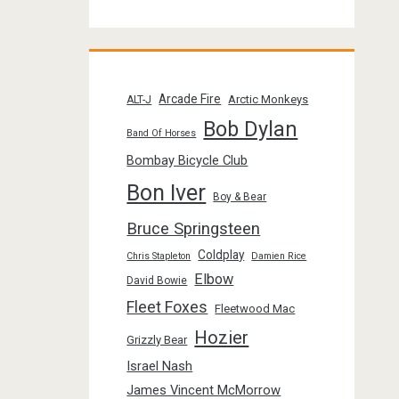
Arcade Fire
Arctic Monkeys
ALT-J
Bob Dylan
Band Of Horses
Bombay Bicycle Club
Bon Iver
Boy & Bear
Bruce Springsteen
Coldplay
Chris Stapleton
Damien Rice
Elbow
David Bowie
Fleet Foxes
Fleetwood Mac
Hozier
Grizzly Bear
Israel Nash
James Vincent McMorrow