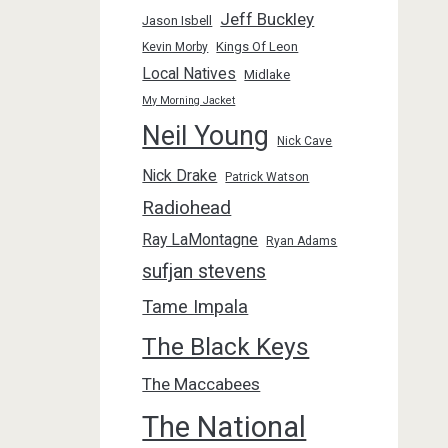
Jeff Buckley
Jason Isbell
Kings Of Leon
Kevin Morby
Local Natives
Midlake
My Morning Jacket
Neil Young
Nick Cave
Nick Drake
Patrick Watson
Radiohead
Ray LaMontagne
Ryan Adams
sufjan stevens
Tame Impala
The Black Keys
The Maccabees
The National