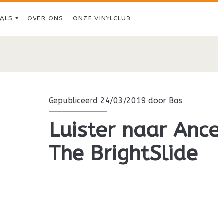
IALS
OVER ONS
ONZE VINYLCLUB
Tag:
<span>The
Brightslide</span>
Gepubliceerd 24/03/2019 door
Bas
Luister naar Anc
The BrightSlide