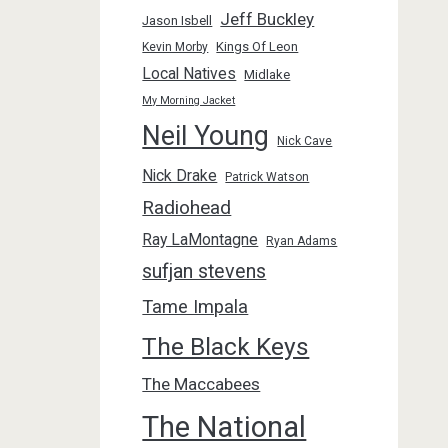
Jeff Buckley
Jason Isbell
Kings Of Leon
Kevin Morby
Local Natives
Midlake
My Morning Jacket
Neil Young
Nick Cave
Nick Drake
Patrick Watson
Radiohead
Ray LaMontagne
Ryan Adams
sufjan stevens
Tame Impala
The Black Keys
The Maccabees
The National