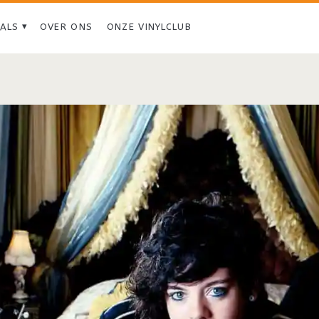
IALS
OVER ONS
ONZE VINYLCLUB
Tag:
<span>The
Naked
and
the
Famous</span>