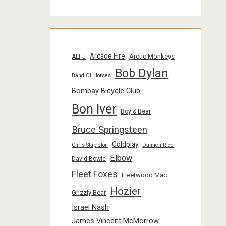
Arcade Fire
Arctic Monkeys
ALT-J
Bob Dylan
Band Of Horses
Bombay Bicycle Club
Bon Iver
Boy & Bear
Bruce Springsteen
Coldplay
Chris Stapleton
Damien Rice
Elbow
David Bowie
Fleet Foxes
Fleetwood Mac
Hozier
Grizzly Bear
Israel Nash
James Vincent McMorrow