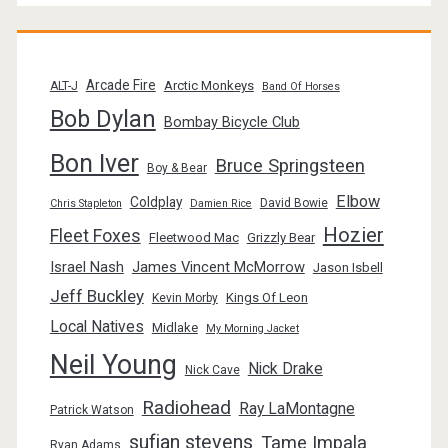
Arcade Fire
Arctic Monkeys
ALT-J
Band Of Horses
Bob Dylan
Bombay Bicycle Club
Bon Iver
Bruce Springsteen
Boy & Bear
Elbow
Coldplay
David Bowie
Chris Stapleton
Damien Rice
Hozier
Fleet Foxes
Fleetwood Mac
Grizzly Bear
Israel Nash
James Vincent McMorrow
Jason Isbell
Jeff Buckley
Kings Of Leon
Kevin Morby
Local Natives
Midlake
My Morning Jacket
Neil Young
Nick Drake
Nick Cave
Radiohead
Ray LaMontagne
Patrick Watson
sufjan stevens
Tame Impala
Ryan Adams