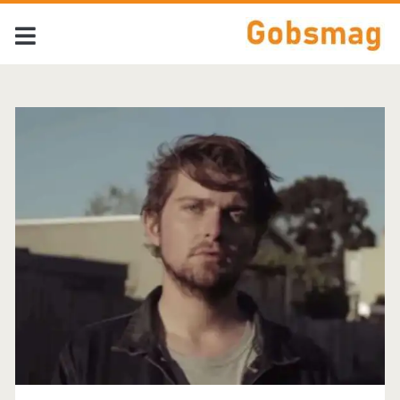
Tag:
<span>The
Outdoor
Type</span>