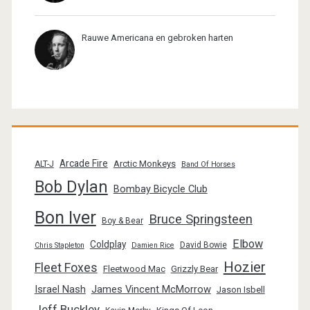
Rauwe Americana en gebroken harten
Arcade Fire
Arctic Monkeys
ALT-J
Band Of Horses
Bob Dylan
Bombay Bicycle Club
Bon Iver
Bruce Springsteen
Boy & Bear
Elbow
Coldplay
David Bowie
Chris Stapleton
Damien Rice
Hozier
Fleet Foxes
Fleetwood Mac
Grizzly Bear
Israel Nash
James Vincent McMorrow
Jason Isbell
Jeff Buckley