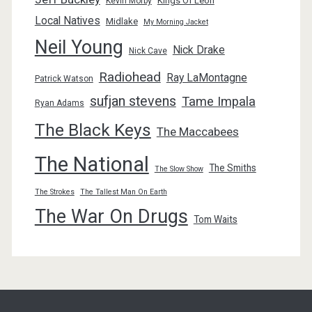
Kings Of Leon
Kevin Morby
Local Natives
Midlake
My Morning Jacket
Neil Young
Nick Drake
Nick Cave
Radiohead
Ray LaMontagne
Patrick Watson
sufjan stevens
Tame Impala
Ryan Adams
The Black Keys
The Maccabees
The National
The Smiths
The Slow Show
The Strokes
The Tallest Man On Earth
The War On Drugs
Tom Waits