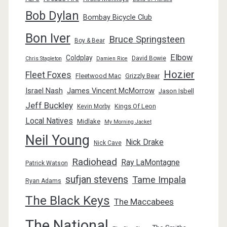
Bob Dylan
Bombay Bicycle Club
Bon Iver
Bruce Springsteen
Boy & Bear
Elbow
Coldplay
David Bowie
Chris Stapleton
Damien Rice
Hozier
Fleet Foxes
Fleetwood Mac
Grizzly Bear
Israel Nash
James Vincent McMorrow
Jason Isbell
Jeff Buckley
Kings Of Leon
Kevin Morby
Local Natives
Midlake
My Morning Jacket
Neil Young
Nick Drake
Nick Cave
Radiohead
Ray LaMontagne
Patrick Watson
sufjan stevens
Tame Impala
Ryan Adams
The Black Keys
The Maccabees
The National