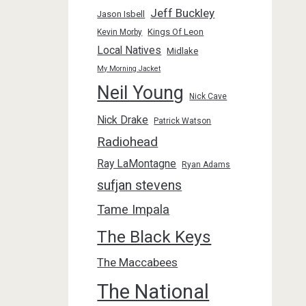
Jeff Buckley
Jason Isbell
Kings Of Leon
Kevin Morby
Local Natives
Midlake
My Morning Jacket
Neil Young
Nick Cave
Nick Drake
Patrick Watson
Radiohead
Ray LaMontagne
Ryan Adams
sufjan stevens
Tame Impala
The Black Keys
The Maccabees
The National