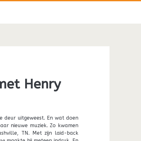
 met Henry
de deur uitgeweest. En wat doen
k naar nieuwe muziek. Zo kwamen
shville, TN. Met zijn laid-back
me
maakte hij meteen indruk. En