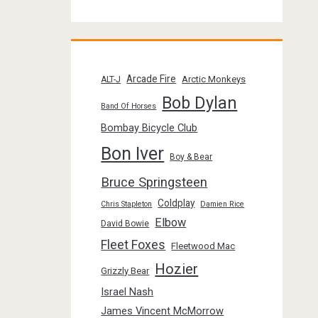
Arcade Fire
Arctic Monkeys
ALT-J
Bob Dylan
Band Of Horses
Bombay Bicycle Club
Bon Iver
Boy & Bear
Bruce Springsteen
Coldplay
Chris Stapleton
Damien Rice
Elbow
David Bowie
Fleet Foxes
Fleetwood Mac
Hozier
Grizzly Bear
Israel Nash
James Vincent McMorrow