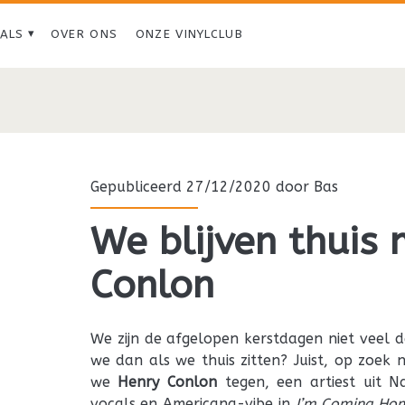
IALS
OVER ONS
ONZE VINYLCLUB
Tag:
<span>Henry
Conlon</span>
Gepubliceerd 27/12/2020 door
Bas
We blijven thuis
Conlon
We zijn de afgelopen kerstdagen niet veel 
we dan als we thuis zitten? Juist, op zoe
we
Henry
Conlon
tegen, een artiest uit Na
vocals en Americana-vibe in
I’m Coming Ho