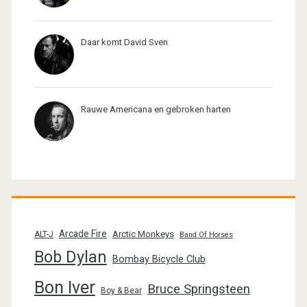
Daar komt David Sven
Rauwe Americana en gebroken harten
Arcade Fire
Arctic Monkeys
ALT-J
Band Of Horses
Bob Dylan
Bombay Bicycle Club
Bon Iver
Bruce Springsteen
Boy & Bear