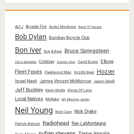
Arcade Fire
Arctic Monkeys
ALT-J
Band Of Horses
Bob Dylan
Bombay Bicycle Club
Bon Iver
Bruce Springsteen
Boy & Bear
Elbow
Coldplay
David Bowie
Chris Stapleton
Damien Rice
Hozier
Fleet Foxes
Fleetwood Mac
Grizzly Bear
Israel Nash
James Vincent McMorrow
Jason Isbell
Jeff Buckley
Kings Of Leon
Kevin Morby
Local Natives
Midlake
My Morning Jacket
Neil Young
Nick Drake
Nick Cave
Radiohead
Ray LaMontagne
Patrick Watson
sufjan stevens
Tame Impala