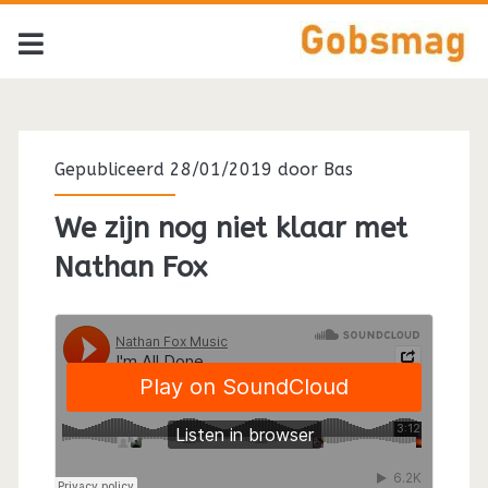
Tag:
<span>James
Gepubliceerd 28/01/2019 door
Bas
Hunter
We zijn nog niet klaar met
Nathan Fox
Six</span>