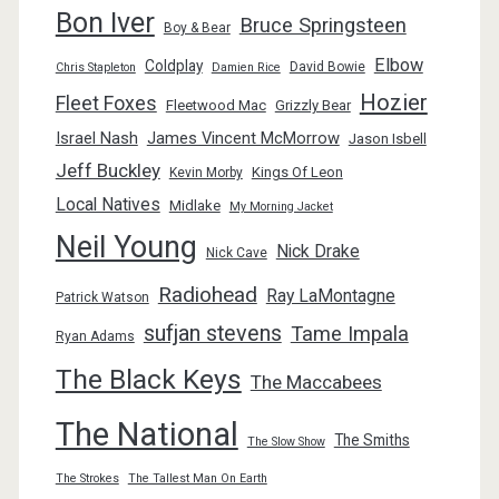
Bon Iver
Bruce Springsteen
Boy & Bear
Elbow
Coldplay
David Bowie
Chris Stapleton
Damien Rice
Hozier
Fleet Foxes
Fleetwood Mac
Grizzly Bear
Israel Nash
James Vincent McMorrow
Jason Isbell
Jeff Buckley
Kings Of Leon
Kevin Morby
Local Natives
Midlake
My Morning Jacket
Neil Young
Nick Drake
Nick Cave
Radiohead
Ray LaMontagne
Patrick Watson
sufjan stevens
Tame Impala
Ryan Adams
The Black Keys
The Maccabees
The National
The Smiths
The Slow Show
The Strokes
The Tallest Man On Earth