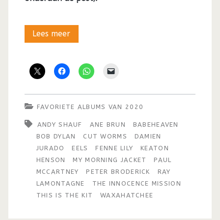
De
Lees meer
31
favoriete
albums
van
FAVORIETE ALBUMS VAN 2020
2020
ANDY SHAUF
ANE BRUN
BABEHEAVEN
BOB DYLAN
CUT WORMS
DAMIEN
(Deel
JURADO
EELS
FENNE LILY
KEATON
I:
HENSON
MY MORNING JACKET
PAUL
MCCARTNEY
PETER BRODERICK
RAY
31
LAMONTAGNE
THE INNOCENCE MISSION
–
THIS IS THE KIT
WAXAHATCHEE
16)