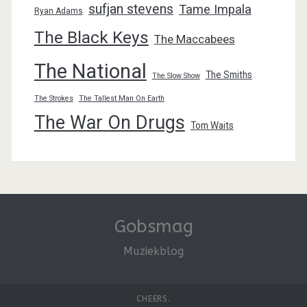
sufjan stevens
Tame Impala
Ryan Adams
The Black Keys
The Maccabees
The National
The Smiths
The Slow Show
The Strokes
The Tallest Man On Earth
The War On Drugs
Tom Waits
Gobsmag
Muziekblog
CHEERS.