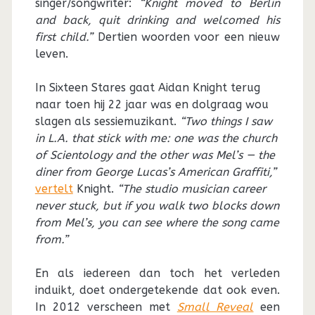
singer/songwriter:
“Knight moved to Berlin
and back, quit drinking and welcomed his
first child.”
Dertien woorden voor een nieuw
leven.
In Sixteen Stares gaat Aidan Knight terug
naar toen hij 22 jaar was en dolgraag wou
slagen als sessiemuzikant.
“Two things I saw
in L.A. that stick with me: one was the church
of Scientology and the other was Mel’s — the
diner from George Lucas’s American Graffiti,”
vertelt
Knight.
“The studio musician career
never stuck, but if you walk two blocks down
from Mel’s, you can see where the song came
from.”
En als iedereen dan toch het verleden
induikt, doet ondergetekende dat ook even.
In 2012 verscheen met
Small Reveal
een