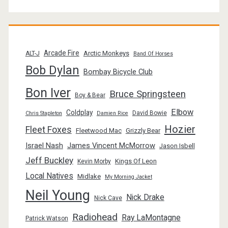
Arcade Fire
Arctic Monkeys
ALT-J
Band Of Horses
Bob Dylan
Bombay Bicycle Club
Bon Iver
Bruce Springsteen
Boy & Bear
Elbow
Coldplay
David Bowie
Chris Stapleton
Damien Rice
Hozier
Fleet Foxes
Fleetwood Mac
Grizzly Bear
Israel Nash
James Vincent McMorrow
Jason Isbell
Jeff Buckley
Kings Of Leon
Kevin Morby
Local Natives
Midlake
My Morning Jacket
Neil Young
Nick Drake
Nick Cave
Radiohead
Ray LaMontagne
Patrick Watson