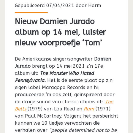
Gepubliceerd 07/04/2021 door
Harm
Nieuw Damien Jurado
album op 14 mei, luister
nieuw voorproefje ‘Tom’
De Amerikaanse singer/songwriter
Damien
Jurado
brengt op 14 mei 2021 z’n 17e
album uit:
The Monster Who Hated
Pennsylvania.
Het is de eerste plaat op z’n
eigen label
Maraqopa Records
en hij
p
roduceerde ‘m ook zelf, geïnspireerd door
de droge sound van classic albums als
The
Bells
(1979) van Lou Reed en
Ram
(1971)
van Paul McCartney. Volgens het persbericht
kunnen we 10 liedjes verwachten die
verhalen over
“
people determined not to be