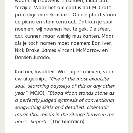
woont hij trouwens in Londen, maar dat
terzijde. Waar het om gaat is dat M. Craft
prachtige muziek maakt. Op die plaat staan
de piano en stem centraal. Dat kun je saai
noemen, wij noemen het te gek. Die sfeer,
dat kunnen maar weinig muzikanten. Maar
als je toch namen moet noemen: Bon Iver,
Nick Drake, James Vincent McMorrow en
Damien Jurado.
Kortom, kwaliteit. Wat superlatieven, voor
uw uitgeknipt:
“One of the most exquisite
soul-searching odysseys of this or any other
year”
(MOJO),
“Blood Moon stands alone as
a perfectly judged synthesis of conventional
songwriting skills and detailed, cinematic
music that revels in the silence between the
notes. Superb.”
(The Guardian).