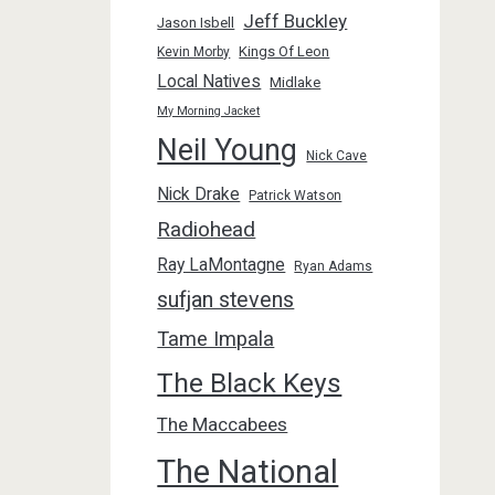
Jeff Buckley
Jason Isbell
Kings Of Leon
Kevin Morby
Local Natives
Midlake
My Morning Jacket
Neil Young
Nick Cave
Nick Drake
Patrick Watson
Radiohead
Ray LaMontagne
Ryan Adams
sufjan stevens
Tame Impala
The Black Keys
The Maccabees
The National