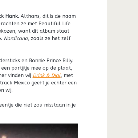
ck Hank
. Althans, dit is de naam
achten ze met Beautiful Life
gekozen, want dit album staat
o.
Nordicana
, zoals ze het zelf
ersticks en Bonnie Prince Billy.
een partijtje mee op de plaat,
mer vinden wij
Drink & Dial
, met
rack Mexico geeft je echter een
n wij.
ntje die niet zou misstaan in je