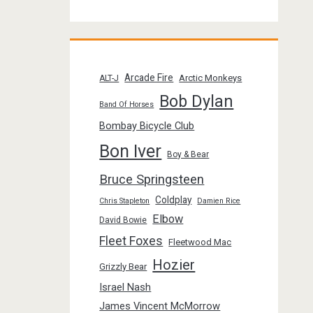
Arcade Fire
Arctic Monkeys
ALT-J
Bob Dylan
Band Of Horses
Bombay Bicycle Club
Bon Iver
Boy & Bear
Bruce Springsteen
Coldplay
Chris Stapleton
Damien Rice
Elbow
David Bowie
Fleet Foxes
Fleetwood Mac
Hozier
Grizzly Bear
Israel Nash
James Vincent McMorrow