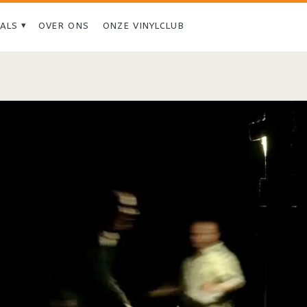
IALS
OVER ONS
ONZE VINYLCLUB
Tag:
<span>Homesick
Hank</span>