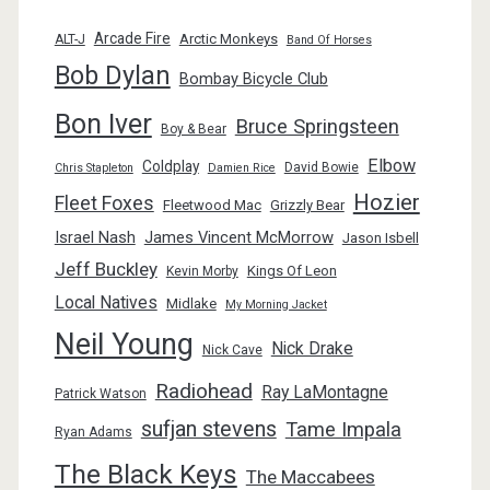
Arcade Fire
Arctic Monkeys
ALT-J
Band Of Horses
Bob Dylan
Bombay Bicycle Club
Bon Iver
Bruce Springsteen
Boy & Bear
Elbow
Coldplay
David Bowie
Chris Stapleton
Damien Rice
Hozier
Fleet Foxes
Fleetwood Mac
Grizzly Bear
Israel Nash
James Vincent McMorrow
Jason Isbell
Jeff Buckley
Kings Of Leon
Kevin Morby
Local Natives
Midlake
My Morning Jacket
Neil Young
Nick Drake
Nick Cave
Radiohead
Ray LaMontagne
Patrick Watson
sufjan stevens
Tame Impala
Ryan Adams
The Black Keys
The Maccabees