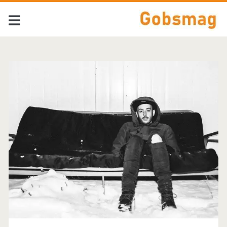
Tag:
<span>Jimmy
Eat
World</span>