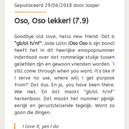
Gepubliceerd 29/06/2018 door
Jasper
Oso, Oso lekker! (7.9)
Goodbye old love, hello new friend. Dat is
“gb/ol h/nf”
. Jade Lilitri (
Oso Oso
is zijn band)
heeft het in dit heerlijke emopopnummer
inderdaad over dat rommelige stukje tussen
geliefden zijn en gewoon vrienden worden. ‘I
still come through when you want. It’s like if
I serve no use, where will I get purpose
from?’ Dat dus. En ja, you have been there.
Wie niet. En dat maakt “gb/ol h/nf”
herkenbaar. Dat maakt het nummer pijnlijk
eerlijk en geruststellende tegelijk. Want zo
gaan die dingen.
I love it, yes I do