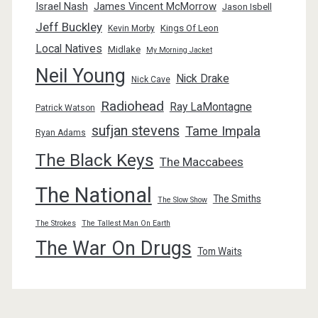
Israel Nash
James Vincent McMorrow
Jason Isbell
Jeff Buckley
Kings Of Leon
Kevin Morby
Local Natives
Midlake
My Morning Jacket
Neil Young
Nick Drake
Nick Cave
Radiohead
Ray LaMontagne
Patrick Watson
sufjan stevens
Tame Impala
Ryan Adams
The Black Keys
The Maccabees
The National
The Smiths
The Slow Show
The Strokes
The Tallest Man On Earth
The War On Drugs
Tom Waits