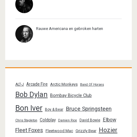
Rauwe Americana en gebroken harten
Arcade Fire
Arctic Monkeys
ALT-J
Band Of Horses
Bob Dylan
Bombay Bicycle Club
Bon Iver
Bruce Springsteen
Boy & Bear
Elbow
Coldplay
David Bowie
Chris Stapleton
Damien Rice
Hozier
Fleet Foxes
Fleetwood Mac
Grizzly Bear